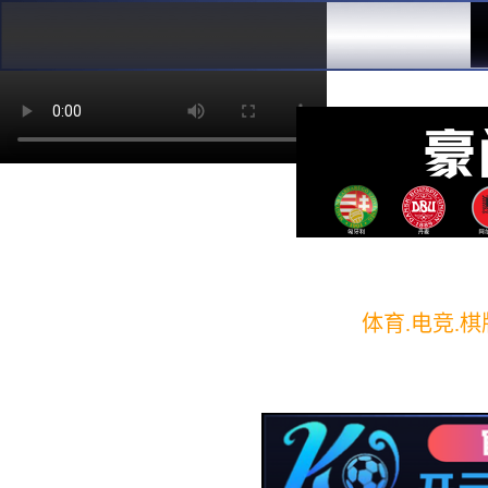
体育.电竞.