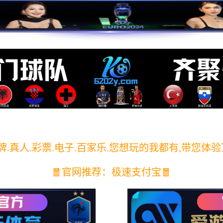
棋牌.真人.彩票.电子.百家乐.您想玩的我都有,带您体
🧧官网推荐：极速支付宝🧧